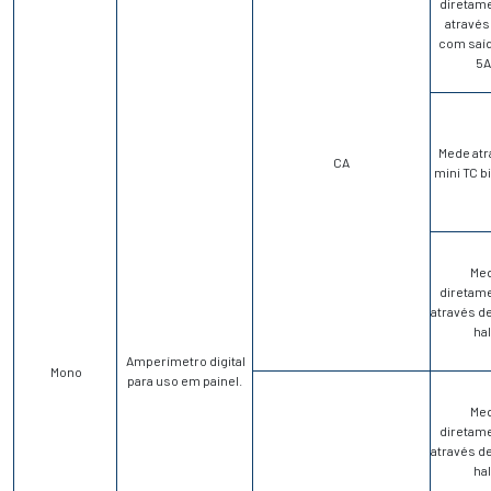
diretam
através
com saíd
5A
Mede atr
CA
mini TC bi
Me
diretam
através d
hal
Amperímetro digital
Mono
para uso em painel.
Me
diretam
através d
hal