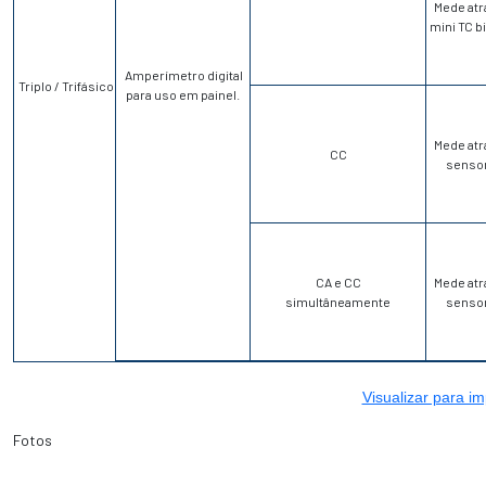
Mede atr
mini TC bi
Amperímetro digital
Triplo / Trifásico
para uso em painel.
Mede atr
CC
sensor 
CA e CC
Mede atr
simultâneamente
sensor 
Visualizar para im
Fotos